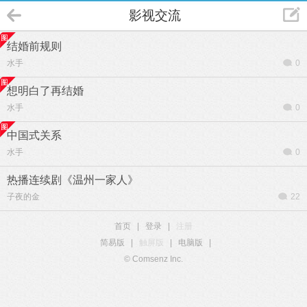
影视交流
结婚前规则
水手
0
想明白了再结婚
水手
0
中国式关系
水手
0
热播连续剧《温州一家人》
子夜的金
22
首页
|
登录
|
注册
简易版
|
触屏版
|
电脑版
|
© Comsenz Inc.