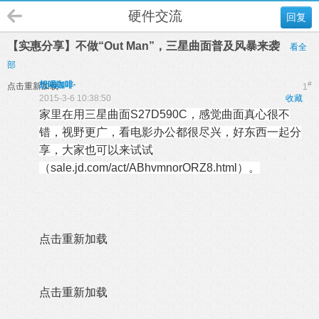
硬件交流
回复
【实惠分享】不做“Out Man”，三星曲面普及风暴来袭
看全
部
想喝咖啡·
#
点击重新加载
1
2015-3-6 10:38:50
收藏
家里在用三星曲面S27D590C，感觉曲面真心很不
错，视野更广，看电影办公都很尽兴，好东西一起分
享，大家也可以来试试
（sale.jd.com/act/ABhvmnorORZ8.html）。
点击重新加载
点击重新加载