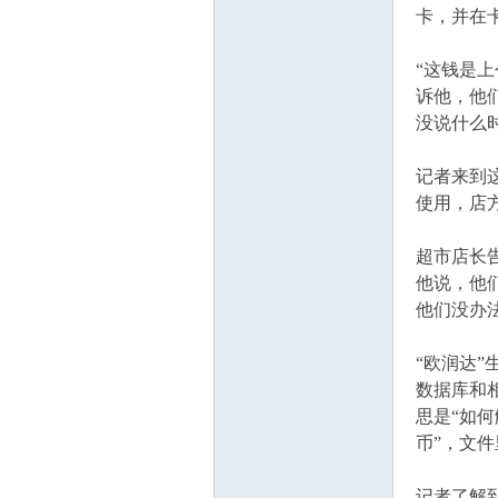
卡，并在
脑
“这钱是
诉他，他
没说什么
记者来到
使用，店
超市店长
互
他说，他
他们没办
“欧润达
数据库和
思是“如何
币”，文
动
记者了解