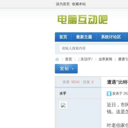
设为首页
收藏本站
首页
最新主题
系统讨论区
首页
∴关注IT∵
业界新闻
遭遇“
遭遇“比
查看:
58241
|
回复:
0
电
»
›
›
›
水手
发表于 2022-
近日，市
钱。这是
叶老伯家