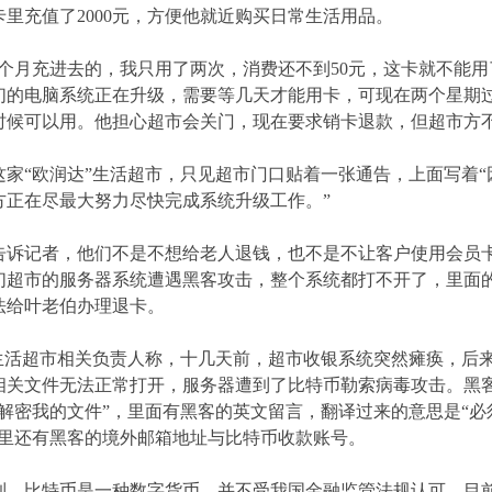
卡里充值了2000元，方便他就近购买日常生活用品。
上个月充进去的，我只用了两次，消费还不到50元，这卡就不能用
们的电脑系统正在升级，需要等几天才能用卡，可现在两个星期
时候可以用。他担心超市会关门，现在要求销卡退款，但超市方
这家“欧润达”生活超市，只见超市门口贴着一张通告，上面写着
方正在尽最大努力尽快完成系统升级工作。”
告诉记者，他们不是不想给老人退钱，也不是不让客户使用会员
们超市的服务器系统遭遇黑客攻击，整个系统都打不开了，里面
法给叶老伯办理退卡。
”生活超市相关负责人称，十几天前，超市收银系统突然瘫痪，后
相关文件无法正常打开，服务器遭到了比特币勒索病毒攻击。黑
解密我的文件”，里面有黑客的英文留言，翻译过来的意思是“必须在
件里还有黑客的境外邮箱地址与比特币收款账号。
到，比特币是一种数字货币，并不受我国金融监管法规认可，目