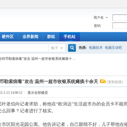
用户名
密码
硬件区
业界新闻
群组
手机站
热搜:
电脑技术
电脑互动吧
帖子
搜
比特币勒索病毒”攻击 温州一超市收银系统瘫痪十 ...
索
特币勒索病毒”攻击 温州一超市收银系统瘫痪十余天
[复制链接]
1-13 14:08:12
|
显示全部楼层
民叶老伯向记者求助，称他在“欧润达”生活超市办的会员卡不能
怎么回事？记者进行了核实。
住市区阳光花园公寓。他告诉记者，自己眼睛不好，儿子帮他在楼